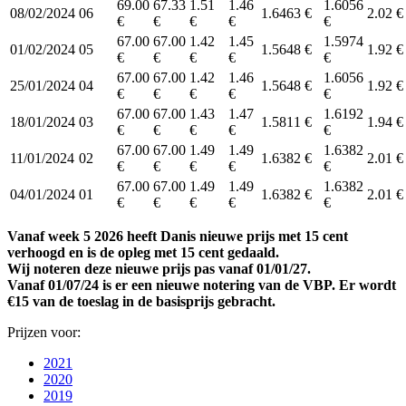
69.00
67.33
1.51
1.46
1.6056
08/02/2024
06
1.6463 €
2.02 €
€
€
€
€
€
67.00
67.00
1.42
1.45
1.5974
01/02/2024
05
1.5648 €
1.92 €
€
€
€
€
€
67.00
67.00
1.42
1.46
1.6056
25/01/2024
04
1.5648 €
1.92 €
€
€
€
€
€
67.00
67.00
1.43
1.47
1.6192
18/01/2024
03
1.5811 €
1.94 €
€
€
€
€
€
67.00
67.00
1.49
1.49
1.6382
11/01/2024
02
1.6382 €
2.01 €
€
€
€
€
€
67.00
67.00
1.49
1.49
1.6382
04/01/2024
01
1.6382 €
2.01 €
€
€
€
€
€
Vanaf week 5 2026 heeft Danis nieuwe prijs met 15 cent
verhoogd en is de opleg met 15 cent gedaald.
Wij noteren deze nieuwe prijs pas vanaf 01/01/27.
Vanaf 01/07/24 is er een nieuwe notering van de VBP. Er wordt
€15 van de toeslag in de basisprijs gebracht.
Prijzen voor:
2021
2020
2019