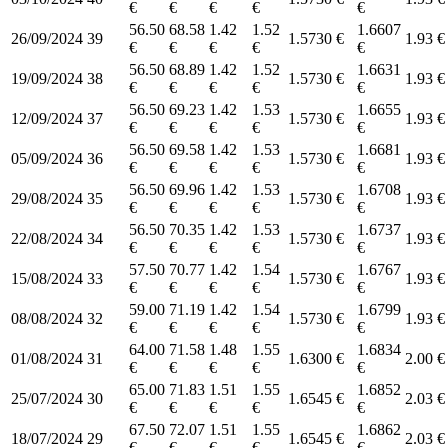
€
€
€
€
€
56.50
68.58
1.42
1.52
1.6607
26/09/2024
39
1.5730 €
1.93 €
€
€
€
€
€
56.50
68.89
1.42
1.52
1.6631
19/09/2024
38
1.5730 €
1.93 €
€
€
€
€
€
56.50
69.23
1.42
1.53
1.6655
12/09/2024
37
1.5730 €
1.93 €
€
€
€
€
€
56.50
69.58
1.42
1.53
1.6681
05/09/2024
36
1.5730 €
1.93 €
€
€
€
€
€
56.50
69.96
1.42
1.53
1.6708
29/08/2024
35
1.5730 €
1.93 €
€
€
€
€
€
56.50
70.35
1.42
1.53
1.6737
22/08/2024
34
1.5730 €
1.93 €
€
€
€
€
€
57.50
70.77
1.42
1.54
1.6767
15/08/2024
33
1.5730 €
1.93 €
€
€
€
€
€
59.00
71.19
1.42
1.54
1.6799
08/08/2024
32
1.5730 €
1.93 €
€
€
€
€
€
64.00
71.58
1.48
1.55
1.6834
01/08/2024
31
1.6300 €
2.00 €
€
€
€
€
€
65.00
71.83
1.51
1.55
1.6852
25/07/2024
30
1.6545 €
2.03 €
€
€
€
€
€
67.50
72.07
1.51
1.55
1.6862
18/07/2024
29
1.6545 €
2.03 €
€
€
€
€
€