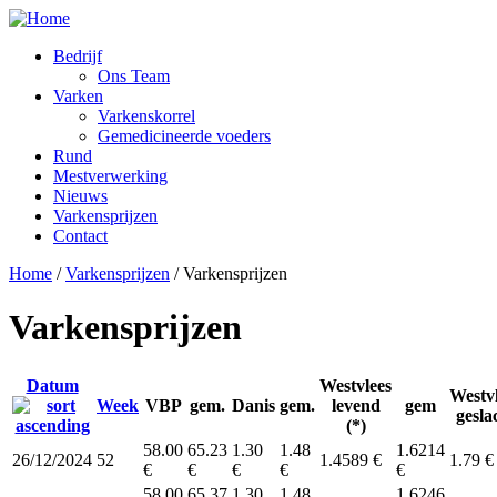
Skip to main content
Bedrijf
Ons Team
Varken
Varkenskorrel
Gemedicineerde voeders
Rund
Mestverwerking
Nieuws
Varkensprijzen
Contact
Home
/
Varkensprijzen
/
Varkensprijzen
Varkensprijzen
Datum
Westvlees
Westv
Week
VBP
gem.
Danis
gem.
levend
gem
gesla
(*)
58.00
65.23
1.30
1.48
1.6214
26/12/2024
52
1.4589 €
1.79 €
€
€
€
€
€
58.00
65.37
1.30
1.48
1.6246